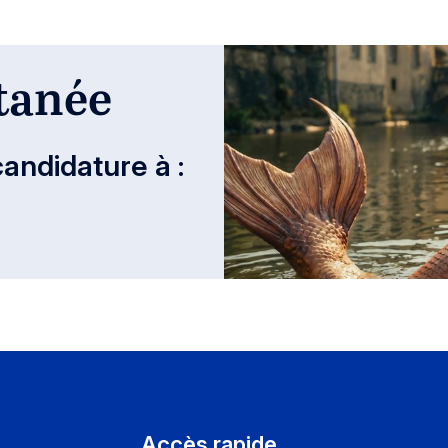
tanée
andidature à :
Accès rapide