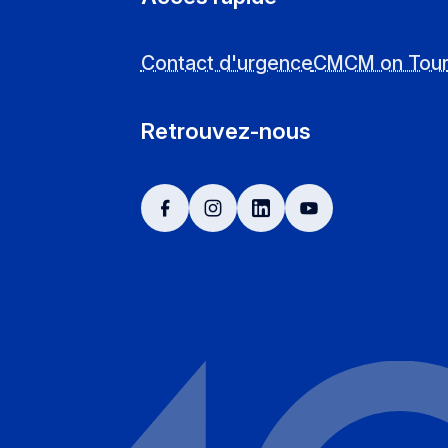
Contact d'urgence
CMCM on Tou
Retrouvez-nous
facebook
instagram
linkedin
youtube