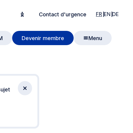
English
English
Deuts
FR
EN
DE
Contact d'urgence
Options d'accessibilité
M
Devenir membre
Menu
 recherche
ujet
Fermer la notification