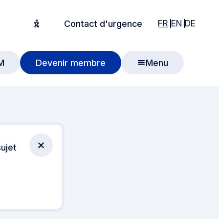
English
English
Deuts
FR
EN
DE
Contact d'urgence
Options d'accessibilité
M
Devenir membre
Menu
 recherche
ujet
Fermer la notification