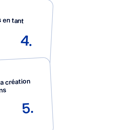
 en tant
4.
a création
ons
5.