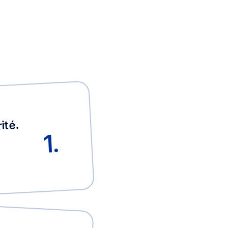
ité.
1.