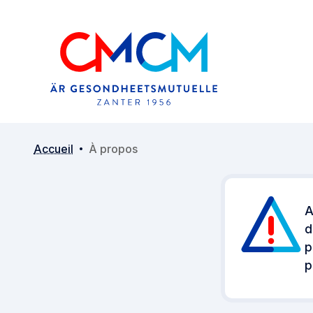
Accueil
À propos
A
d
p
p