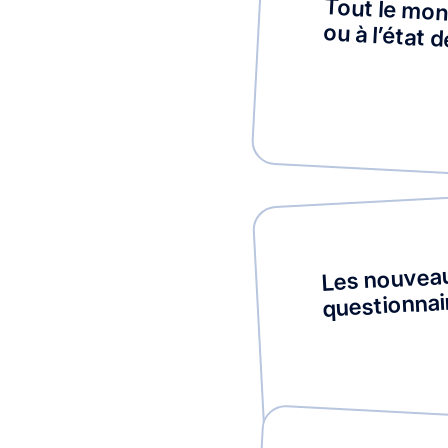
Tout le mond
ou à l’état 
Les nouveau
questionnai