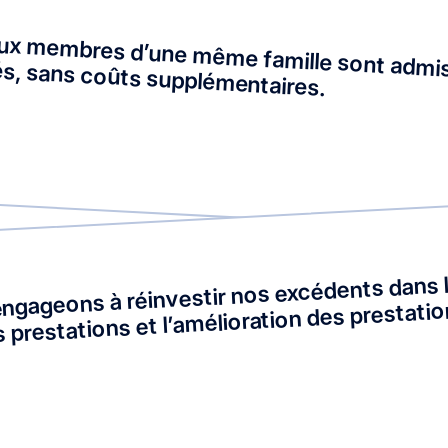
ux membres d’une même famille sont admis
iés, sans coûts supplémentaires.
ngageons à réinvestir nos excédents dans l
 prestations et l’amélioration des prestati